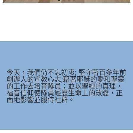
今天，我們仍不忘初衷; 堅守著百多年前
創辦人的宣教心志;藉著耶穌的愛和聖靈
的工作去培育隊員；並以聖經的真理，
福音信仰使隊員經歷生命上的改變，正
面地影響並服侍社群。