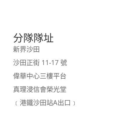
分隊隊址
新界沙田
沙田正街 11-17 號
偉華中心三樓平台
真理浸信會榮光堂
﹝港鐵沙田站A出口﹞