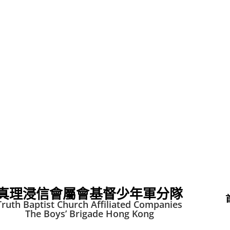
真理浸信會屬會基督少年軍分隊
Truth Baptist Church Affiliated Companies
The Boys’ Brigade Hong Kong