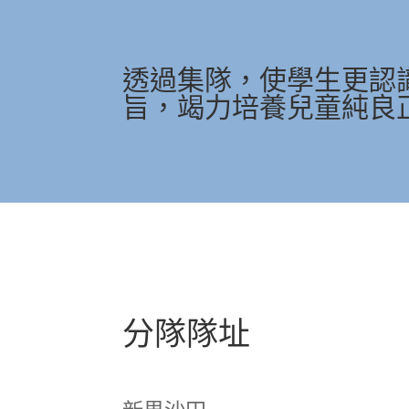
透過集隊，使學生更認
旨，竭力培養兒童純良
分隊隊址