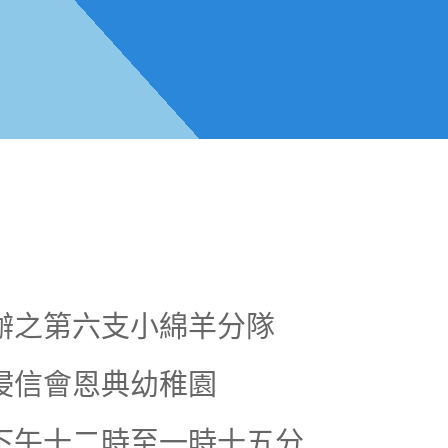
辦之第六支小綿羊分隊
浸信會恩典幼稚園
下午十二時至一時十五分