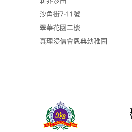
新界沙田
沙角街7-11號
翠華花園二樓
真理浸信會恩典幼稚園